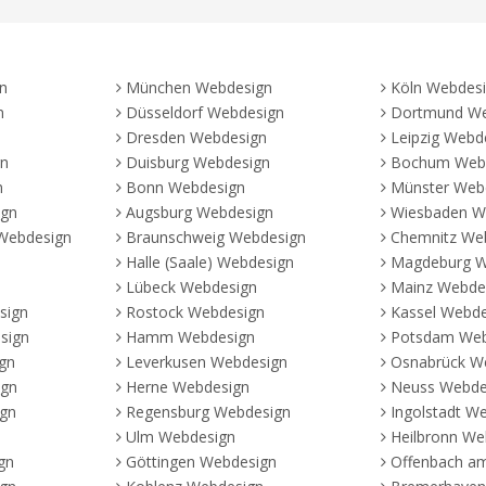
n
München Webdesign
Köln Webdes
n
Düsseldorf Webdesign
Dortmund We
Dresden Webdesign
Leipzig Webd
gn
Duisburg Webdesign
Bochum Web
n
Bonn Webdesign
Münster Web
ign
Augsburg Webdesign
Wiesbaden W
Webdesign
Braunschweig Webdesign
Chemnitz We
Halle (Saale) Webdesign
Magdeburg W
Lübeck Webdesign
Mainz Webde
sign
Rostock Webdesign
Kassel Webde
sign
Hamm Webdesign
Potsdam Web
gn
Leverkusen Webdesign
Osnabrück W
ign
Herne Webdesign
Neuss Webde
ign
Regensburg Webdesign
Ingolstadt W
Ulm Webdesign
Heilbronn We
gn
Göttingen Webdesign
Offenbach a