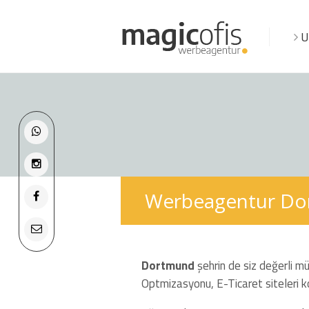
U
Werbeagentur D
Dortmund
şehrin de siz değerli mü
Optmizasyonu, E-Ticaret siteleri k